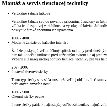
Montáž a servis tienciacej techniky
Vertikálne žalúzie látkové
Vertikálne žalúzie svojou povahou pripomínajú záclony avšak i
vďaka ich dizajnovej variabilnosti a vysokej efektivite. Jednotli
poskytuje široké spektrum ich uplatnenia.
100€ - 400€
Moderné žalúzie do každého interiéru
Žalúzie poskytujú veľmi účinný spôsob ochrany pred slnečným a
nim tak konečne uniknete pred neželaným svitom ale aj pred zv
Vyberte si z našej širokej ponuky tieniacej techniky pre vás tie 
25€ - 200€
Posuvné dverové sieťky
Tento typ sieťky sa v súčasnosti teší veľkej obľube. Je častou
neželaných hmyzích hostí.
160€ - 500€
Okenné sieťky pevné
Pevné sieťky patria k najčastejšej voľbe zákazníkov najmä vďak