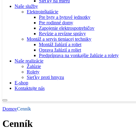
Sieťky na mieru
Naše služby
Elektroinštalácie
Pre byty a bytové jednotky
Pre rodinné domy
Zapojenie elektrospotrebičov
Revízie a revízne správy
Montáž a servis tieniacej techniky
Montáž žalúzií a roliet
Oprava žalúzií a roliet
Predpríprava na vonkajšie žalúzie a rolety
Naše realizácie
Žalúzie
Rolety
Sieťky proti hmyzu
E-shop
Kontaktujte nás
Domov
Cenník
Cenník