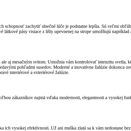
ch schopnosť zachytiť slnečné lúče je podstatne lepšia. Sú veľmi obľ
vé látkové pásy visiace z lišty upevnenej na strope umožňujú napríklad a
le aj mesačným svitom. Umožnia vám kontrolovať intenzitu svetla, kto
edavými pohľadmi susedov. Moderné a inovatívne žalúzie dokonca osviež
pravé interiérové a exteriérové žalúzie.
 voľbou zákazníkov najmä vďaka modernosti, elegantnosti a vysokej fun
a ich vysokej efektívnosti. Už ani muška zlatá sa k vám nedostane bez 