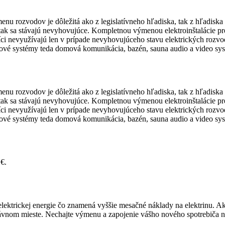
nu rozvodov je dôležitá ako z legislatívneho hľadiska, tak z hľadiska b
k sa stávajú nevyhovujúce. Kompletnou výmenou elektroinštalácie pr
níci nevyužívajú len v prípade nevyhovujúceho stavu elektrických roz
stupové systémy teda domová komunikácia, bazén, sauna audio a video sy
nu rozvodov je dôležitá ako z legislatívneho hľadiska, tak z hľadiska b
k sa stávajú nevyhovujúce. Kompletnou výmenou elektroinštalácie pr
níci nevyužívajú len v prípade nevyhovujúceho stavu elektrických roz
stupové systémy teda domová komunikácia, bazén, sauna audio a video sy
€.
elektrickej energie čo znamená vyššie mesačné náklady na elektrinu. Ak 
vnom mieste. Nechajte výmenu a zapojenie vášho nového spotrebiča na 