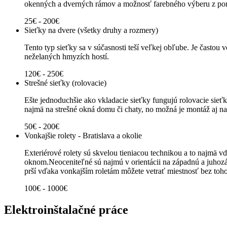
okenných a dverných rámov a možnosť farebného výberu z ponu
25€ - 200€
Sieťky na dvere (všetky druhy a rozmery)
Tento typ sieťky sa v súčasnosti teší veľkej obľube. Je častou
neželaných hmyzích hostí.
120€ - 250€
Strešné sieťky (rolovacie)
Ešte jednoduchšie ako vkladacie sieťky fungujú rolovacie sie
najmä na strešné okná domu či chaty, no možná je montáž aj na
50€ - 200€
Vonkajšie rolety - Bratislava a okolie
Exteriérové rolety sú skvelou tieniacou technikou a to najmä v
oknom.Neoceniteľné sú najmú v orientácii na západnú a juhozáp
prší vďaka vonkajším roletám môžete vetrať miestnosť bez toh
100€ - 1000€
Elektroinštalačné práce