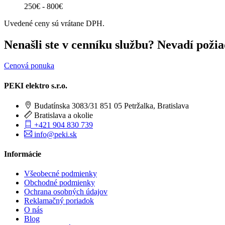
250€ - 800€
Uvedené ceny sú vrátane DPH.
Nenašli ste v cenníku službu? Nevadí poži
Cenová ponuka
PEKI elektro s.r.o.
Budatínska 3083/31 851 05 Petržalka, Bratislava
Bratislava a okolie
+421 904 830 739
info@peki.sk
Informácie
Všeobecné podmienky
Obchodné podmienky
Ochrana osobných údajov
Reklamačný poriadok
O nás
Blog