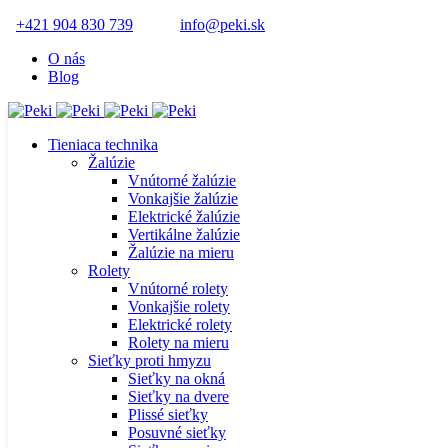
+421 904 830 739
info@peki.sk
O nás
Blog
Tieniaca technika
Žalúzie
Vnútorné žalúzie
Vonkajšie žalúzie
Elektrické žalúzie
Vertikálne žalúzie
Žalúzie na mieru
Rolety
Vnútorné rolety
Vonkajšie rolety
Elektrické rolety
Rolety na mieru
Sieťky proti hmyzu
Sieťky na okná
Sieťky na dvere
Plissé sieťky
Posuvné sieťky