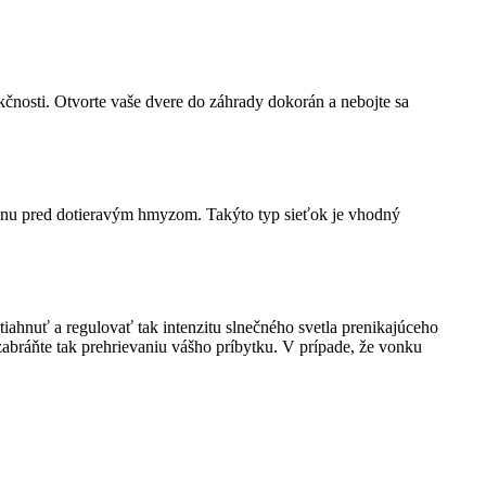
kčnosti. Otvorte vaše dvere do záhrady dokorán a nebojte sa
ranu pred dotieravým hmyzom. Takýto typ sieťok je vhodný
tiahnuť a regulovať tak intenzitu slnečného svetla prenikajúceho
abráňte tak prehrievaniu vášho príbytku. V prípade, že vonku