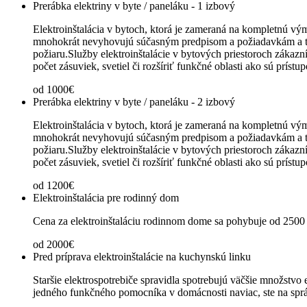
Prerábka elektriny v byte / paneláku - 1 izbový
Elektroinštalácia v bytoch, ktorá je zameraná na kompletnú výme
mnohokrát nevyhovujú súčasným predpisom a požiadavkám a ta
požiaru.Služby elektroinštalácie v bytových priestoroch zákaz
počet zásuviek, svetiel či rozšíriť funkčné oblasti ako sú prí
od 1000€
Prerábka elektriny v byte / paneláku - 2 izbový
Elektroinštalácia v bytoch, ktorá je zameraná na kompletnú výme
mnohokrát nevyhovujú súčasným predpisom a požiadavkám a ta
požiaru.Služby elektroinštalácie v bytových priestoroch zákaz
počet zásuviek, svetiel či rozšíriť funkčné oblasti ako sú prí
od 1200€
Elektroinštalácia pre rodinný dom
Cena za elektroinštaláciu rodinnom dome sa pohybuje od 2500 
od 2000€
Pred príprava elektroinštalácie na kuchynskú linku
Staršie elektrospotrebiče spravidla spotrebujú väčšie množstvo 
jedného funkčného pomocníka v domácnosti naviac, ste na sprá