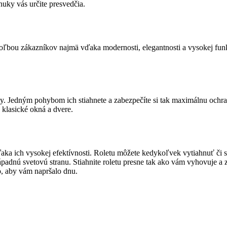
ky vás určite presvedčia.
 voľbou zákazníkov najmä vďaka modernosti, elegantnosti a vysokej fun
ťky. Jedným pohybom ich stiahnete a zabezpečíte si tak maximálnu och
 klasické okná a dvere.
ďaka ich vysokej efektívnosti. Roletu môžete kedykoľvek vytiahnuť či s
adnú svetovú stranu. Stiahnite roletu presne tak ako vám vyhovuje a z
o, aby vám napršalo dnu.