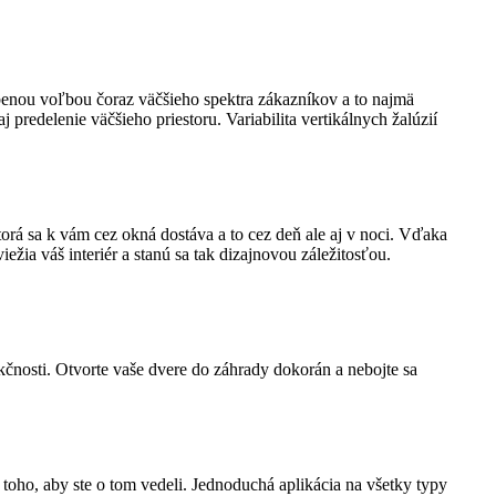
úbenou voľbou čoraz väčšieho spektra zákazníkov a to najmä
j predelenie väčšieho priestoru. Variabilita vertikálnych žalúzií
rá sa k vám cez okná dostáva a to cez deň ale aj v noci. Vďaka
ia váš interiér a stanú sa tak dizajnovou záležitosťou.
kčnosti. Otvorte vaše dvere do záhrady dokorán a nebojte sa
toho, aby ste o tom vedeli. Jednoduchá aplikácia na všetky typy