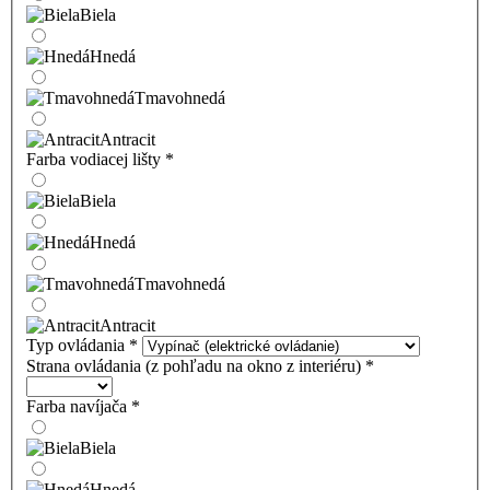
Biela
Hnedá
Tmavohnedá
Antracit
Farba vodiacej lišty
*
Biela
Hnedá
Tmavohnedá
Antracit
Typ ovládania
*
Strana ovládania (z pohľadu na okno z interiéru)
*
Farba navíjača
*
Biela
Hnedá