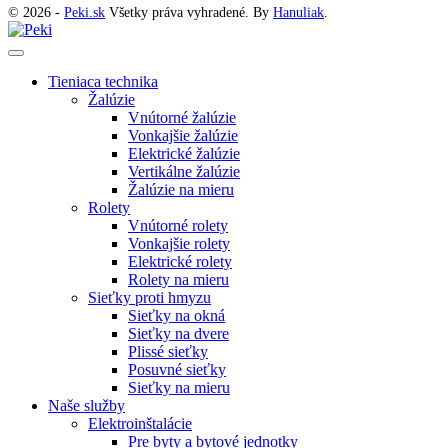
© 2026 -
Peki.sk
Všetky práva vyhradené. By
Hanuliak
.
Tieniaca technika
Žalúzie
Vnútorné žalúzie
Vonkajšie žalúzie
Elektrické žalúzie
Vertikálne žalúzie
Žalúzie na mieru
Rolety
Vnútorné rolety
Vonkajšie rolety
Elektrické rolety
Rolety na mieru
Sieťky proti hmyzu
Sieťky na okná
Sieťky na dvere
Plissé sieťky
Posuvné sieťky
Sieťky na mieru
Naše služby
Elektroinštalácie
Pre byty a bytové jednotky