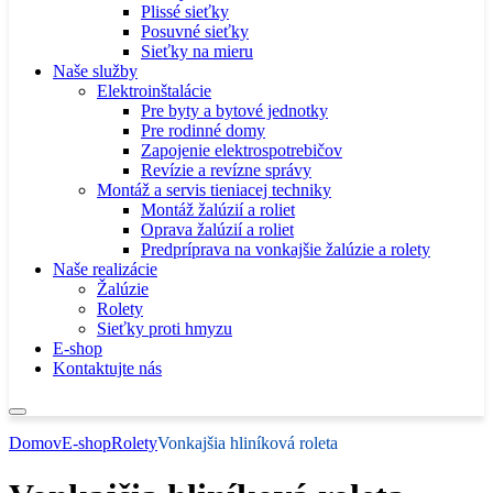
Plissé sieťky
Posuvné sieťky
Sieťky na mieru
Naše služby
Elektroinštalácie
Pre byty a bytové jednotky
Pre rodinné domy
Zapojenie elektrospotrebičov
Revízie a revízne správy
Montáž a servis tieniacej techniky
Montáž žalúzií a roliet
Oprava žalúzií a roliet
Predpríprava na vonkajšie žalúzie a rolety
Naše realizácie
Žalúzie
Rolety
Sieťky proti hmyzu
E-shop
Kontaktujte nás
Domov
E-shop
Rolety
Vonkajšia hliníková roleta