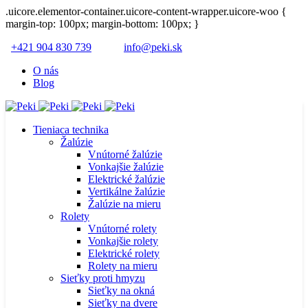
.uicore.elementor-container.uicore-content-wrapper.uicore-woo {
margin-top: 100px; margin-bottom: 100px; }
+421 904 830 739
info@peki.sk
O nás
Blog
Tieniaca technika
Žalúzie
Vnútorné žalúzie
Vonkajšie žalúzie
Elektrické žalúzie
Vertikálne žalúzie
Žalúzie na mieru
Rolety
Vnútorné rolety
Vonkajšie rolety
Elektrické rolety
Rolety na mieru
Sieťky proti hmyzu
Sieťky na okná
Sieťky na dvere