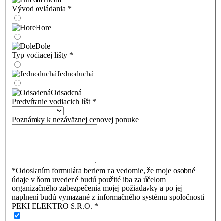
Vývod ovládania
*
Hore
Dole
Typ vodiacej lišty
*
Jednoduchá
Odsadená
Predvŕtanie vodiacich líšt
*
Poznámky k nezáväznej cenovej ponuke
*Odoslaním formulára beriem na vedomie, že moje osobné
údaje v ňom uvedené budú použité iba za účelom
organizačného zabezpečenia mojej požiadavky a po jej
naplnení budú vymazané z informačného systému spoločnosti
PEKI ELEKTRO S.R.O.
*