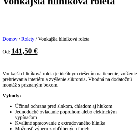
Vonkajšia hliníková roleta
Domov
/
Rolety
/ Vonkajšia hliníková roleta
141,50
€
Od:
Vonkajšia hliníková roleta je ideálnym riešením na tienenie, zníženie
prehrievania interiéru a zvýšenie súkromia. Vhodná na dodatočnú
montáž s priznaným boxom.
Výhody:
Účinná ochrana pred slnkom, chladom aj hlukom
Jednoduché ovládanie popruhom alebo elektrickým
vypínačom
Kvalitné spracovanie z extrudovaného hliníka
Možnosť výberu z obľúbených farieb