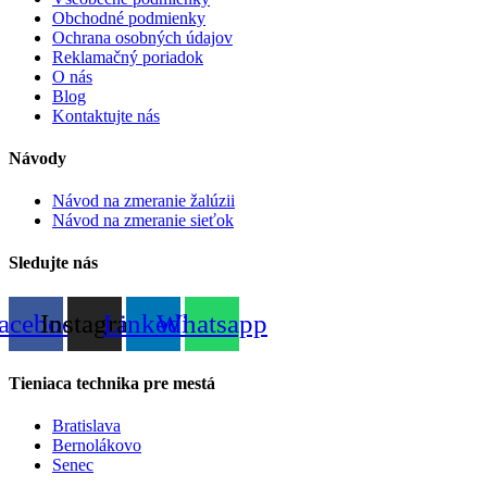
Obchodné podmienky
Ochrana osobných údajov
Reklamačný poriadok
O nás
Blog
Kontaktujte nás
Návody
Návod na zmeranie žalúzii
Návod na zmeranie sieťok
Sledujte nás
acebook
Instagram
Linkedin
Whatsapp
Tieniaca technika pre mestá
Bratislava
Bernolákovo
Senec