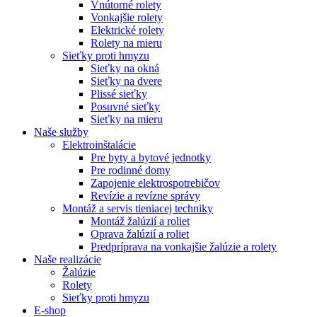
Vnútorné rolety
Vonkajšie rolety
Elektrické rolety
Rolety na mieru
Sieťky proti hmyzu
Sieťky na okná
Sieťky na dvere
Plissé sieťky
Posuvné sieťky
Sieťky na mieru
Naše služby
Elektroinštalácie
Pre byty a bytové jednotky
Pre rodinné domy
Zapojenie elektrospotrebičov
Revízie a revízne správy
Montáž a servis tieniacej techniky
Montáž žalúzií a roliet
Oprava žalúzií a roliet
Predpríprava na vonkajšie žalúzie a rolety
Naše realizácie
Žalúzie
Rolety
Sieťky proti hmyzu
E-shop