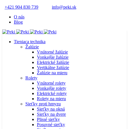
+421 904 830 739
info@peki.sk
O nás
Blog
Tieniaca technika
Žalúzie
Vnútorné žalúzie
Vonkajšie žalúzie
Elektrické žalúzie
Vertikálne žalúzie
Žalúzie na mieru
Rolety
Vnútorné rolety
Vonkajšie rolety
Elektrické rolety
Rolety na mieru
Sieťky proti hmyzu
Sieťky na okná
Sieťky na dvere
Plissé sieťky
Posuvné sieťky