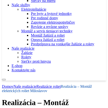
Sieťky na mieru
Naše služby
Elektroinštalácie
Pre byty a bytové jednotky
Pre rodinné domy
Zapojenie elektrospotrebičov
Revízie a revízne správy
Montáž a servis tieniacej techniky
Montáž žalúzií a roliet
Oprava žalúzií a roliet
Predpríprava na vonkajšie žalúzie a rolety
Naše realizácie
Žalúzie
Rolety
Sieťky proti hmyzu
E-shop
Kontaktujte nás
Domov
Naše realizácie
Realizácie roliet
Realizácia – Montáž
elektrických roliet Miloslavov
Realizácia – Montáž