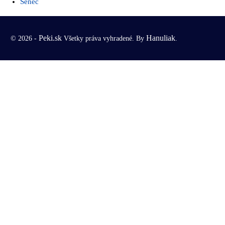
Senec
Peki.sk
Hanuliak
© 2026 -
Všetky práva vyhradené. By
.