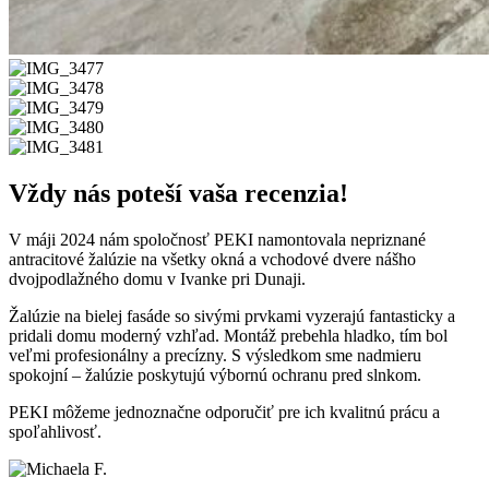
Vždy nás poteší vaša recenzia!
V máji 2024 nám spoločnosť PEKI namontovala nepriznané
antracitové žalúzie na všetky okná a vchodové dvere nášho
dvojpodlažného domu v Ivanke pri Dunaji.
Žalúzie na bielej fasáde so sivými prvkami vyzerajú fantasticky a
pridali domu moderný vzhľad. Montáž prebehla hladko, tím bol
veľmi profesionálny a precízny. S výsledkom sme nadmieru
spokojní – žalúzie poskytujú výbornú ochranu pred slnkom.
PEKI môžeme jednoznačne odporučiť pre ich kvalitnú prácu a
spoľahlivosť.