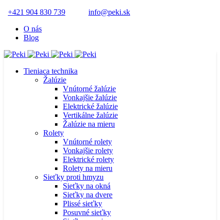
+421 904 830 739
info@peki.sk
O nás
Blog
Tieniaca technika
Žalúzie
Vnútorné žalúzie
Vonkajšie žalúzie
Elektrické žalúzie
Vertikálne žalúzie
Žalúzie na mieru
Rolety
Vnútorné rolety
Vonkajšie rolety
Elektrické rolety
Rolety na mieru
Sieťky proti hmyzu
Sieťky na okná
Sieťky na dvere
Plissé sieťky
Posuvné sieťky