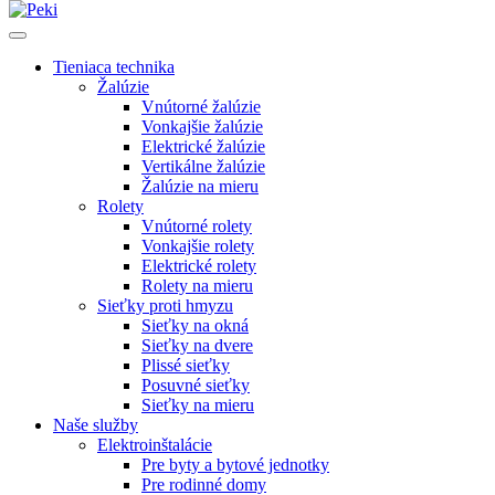
Tieniaca technika
Žalúzie
Vnútorné žalúzie
Vonkajšie žalúzie
Elektrické žalúzie
Vertikálne žalúzie
Žalúzie na mieru
Rolety
Vnútorné rolety
Vonkajšie rolety
Elektrické rolety
Rolety na mieru
Sieťky proti hmyzu
Sieťky na okná
Sieťky na dvere
Plissé sieťky
Posuvné sieťky
Sieťky na mieru
Naše služby
Elektroinštalácie
Pre byty a bytové jednotky
Pre rodinné domy