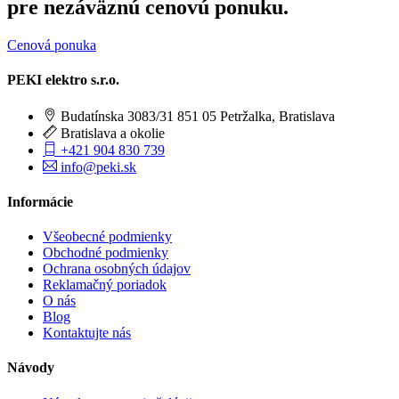
pre nezáväznú cenovú ponuku.
Cenová ponuka
PEKI elektro s.r.o.
Budatínska 3083/31 851 05 Petržalka, Bratislava
Bratislava a okolie
+421 904 830 739
info@peki.sk
Informácie
Všeobecné podmienky
Obchodné podmienky
Ochrana osobných údajov
Reklamačný poriadok
O nás
Blog
Kontaktujte nás
Návody