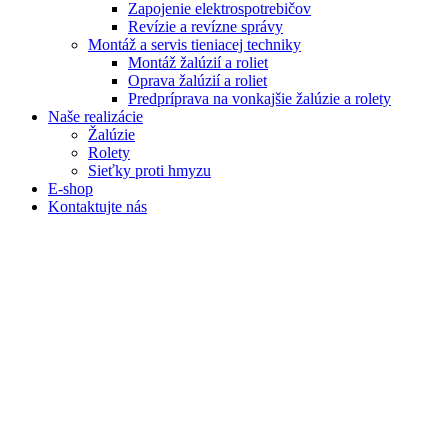
Zapojenie elektrospotrebičov
Revízie a revízne správy
Montáž a servis tieniacej techniky
Montáž žalúzií a roliet
Oprava žalúzií a roliet
Predpríprava na vonkajšie žalúzie a rolety
Naše realizácie
Žalúzie
Rolety
Sieťky proti hmyzu
E-shop
Kontaktujte nás