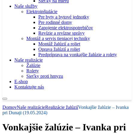
Sieťky na mieru
Naše služby
Elektroinštalácie
Pre byty a bytové jednotky
Pre rodinné domy
Zapojenie elektrospotrebičov
Revízie a revízne správy
Montáž a servis tieniacej techniky
Montáž žalúzií a roliet
Oprava žalúzií a roliet
Predpríprava na vonkajšie žalúzie a rolety
Naše realizácie
Žalúzie
Rolety
Sieťky proti hmyzu
E-shop
Kontaktujte nás
Domov
Naše realizácie
Realizácie žalúzií
Vonkajšie žalúzie – Ivanka
pri Dunaji (19.05.2024)
Vonkajšie žalúzie – Ivanka pri