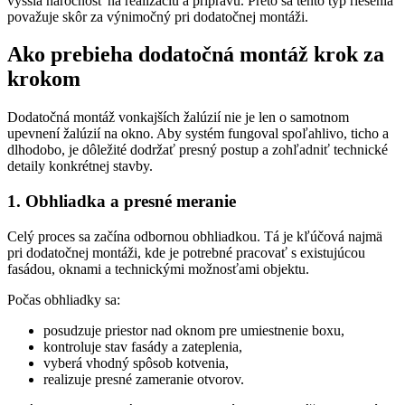
vyššia náročnosť na realizáciu a prípravu. Preto sa tento typ riešenia
považuje skôr za výnimočný pri dodatočnej montáži.
Ako prebieha dodatočná montáž krok za
krokom
Dodatočná montáž vonkajších žalúzií nie je len o samotnom
upevnení žalúzií na okno. Aby systém fungoval spoľahlivo, ticho a
dlhodobo, je dôležité dodržať presný postup a zohľadniť technické
detaily konkrétnej stavby.
1. Obhliadka a presné meranie
Celý proces sa začína odbornou obhliadkou. Tá je kľúčová najmä
pri dodatočnej montáži, kde je potrebné pracovať s existujúcou
fasádou, oknami a technickými možnosťami objektu.
Počas obhliadky sa:
posudzuje priestor nad oknom pre umiestnenie boxu,
kontroluje stav fasády a zateplenia,
vyberá vhodný spôsob kotvenia,
realizuje presné zameranie otvorov.