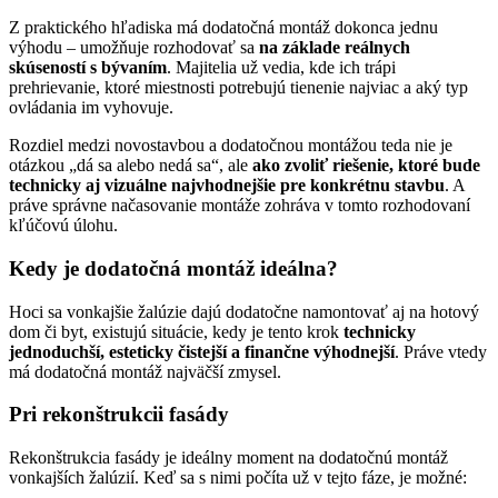
Z praktického hľadiska má dodatočná montáž dokonca jednu
výhodu – umožňuje rozhodovať sa
na základe reálnych
skúseností s bývaním
. Majitelia už vedia, kde ich trápi
prehrievanie, ktoré miestnosti potrebujú tienenie najviac a aký typ
ovládania im vyhovuje.
Rozdiel medzi novostavbou a dodatočnou montážou teda nie je
otázkou „dá sa alebo nedá sa“, ale
ako zvoliť riešenie, ktoré bude
technicky aj vizuálne najvhodnejšie pre konkrétnu stavbu
. A
práve správne načasovanie montáže zohráva v tomto rozhodovaní
kľúčovú úlohu.
Kedy je dodatočná montáž ideálna?
Hoci sa vonkajšie žalúzie dajú dodatočne namontovať aj na hotový
dom či byt, existujú situácie, kedy je tento krok
technicky
jednoduchší, esteticky čistejší a finančne výhodnejší
. Práve vtedy
má dodatočná montáž najväčší zmysel.
Pri rekonštrukcii fasády
Rekonštrukcia fasády je ideálny moment na dodatočnú montáž
vonkajších žalúzií. Keď sa s nimi počíta už v tejto fáze, je možné: