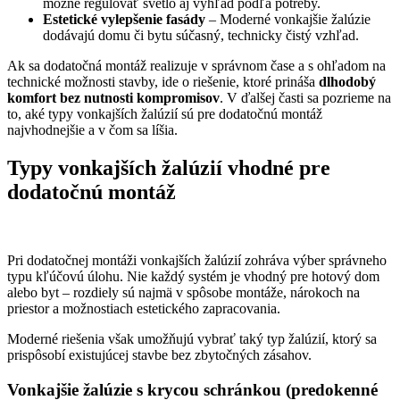
možné regulovať svetlo aj výhľad podľa potreby.
Estetické vylepšenie fasády
– Moderné vonkajšie žalúzie
dodávajú domu či bytu súčasný, technicky čistý vzhľad.
Ak sa dodatočná montáž realizuje v správnom čase a s ohľadom na
technické možnosti stavby, ide o riešenie, ktoré prináša
dlhodobý
komfort bez nutnosti kompromisov
. V ďalšej časti sa pozrieme na
to, aké typy vonkajších žalúzií sú pre dodatočnú montáž
najvhodnejšie a v čom sa líšia.
Typy vonkajších žalúzií vhodné pre
dodatočnú montáž
Pri dodatočnej montáži vonkajších žalúzií zohráva výber správneho
typu kľúčovú úlohu. Nie každý systém je vhodný pre hotový dom
alebo byt – rozdiely sú najmä v spôsobe montáže, nárokoch na
priestor a možnostiach estetického zapracovania.
Moderné riešenia však umožňujú vybrať taký typ žalúzií, ktorý sa
prispôsobí existujúcej stavbe bez zbytočných zásahov.
Vonkajšie žalúzie s krycou schránkou (predokenné