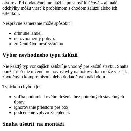
otvorov. Pri dodatočnej montáži je presnosť kľúčová – aj malé
odchýlky môžu viesť k problémom s chodom žalúzií alebo ich
estetikou.
Nesprávne zameranie môže spôsobiť:
drhnutie lamiel,
nerovnomerný pohyb,
zníženú životnosť systému.
Výber nevhodného typu žalúzií
Nie každý typ vonkajších žalúzií je vhodný pre každú stavbu. Snaha
použiť riešenie určené pre novostavby na hotový dom môže viesť k
zbytočným kompromisom alebo dodatočným nákladom.
Typickou chybou je:
voľba podomietkového riešenia bez potrebných stavebných
úprav,
ignorovanie priestoru pre box,
podcenenie vplyvu zateplenia.
Snaha ušetriť na montáži