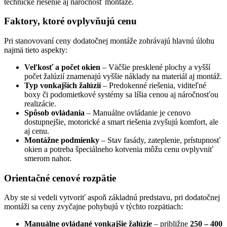
technické riešenie aj náročnosť montáže.
Faktory, ktoré ovplyvňujú cenu
Pri stanovovaní ceny dodatočnej montáže zohrávajú hlavnú úlohu
najmä tieto aspekty:
Veľkosť a počet okien
– Väčšie presklené plochy a vyšší
počet žalúzií znamenajú vyššie náklady na materiál aj montáž.
Typ vonkajších žalúzií
– Predokenné riešenia, viditeľné
boxy či podomietkové systémy sa líšia cenou aj náročnosťou
realizácie.
Spôsob ovládania
– Manuálne ovládanie je cenovo
dostupnejšie, motorické a smart riešenia zvyšujú komfort, ale
aj cenu.
Montážne podmienky
– Stav fasády, zateplenie, prístupnosť
okien a potreba špeciálneho kotvenia môžu cenu ovplyvniť
smerom nahor.
Orientačné cenové rozpätie
Aby ste si vedeli vytvoriť aspoň základnú predstavu, pri dodatočnej
montáži sa ceny zvyčajne pohybujú v týchto rozpätiach:
Manuálne ovládané vonkajšie žalúzie
– približne
250 – 400