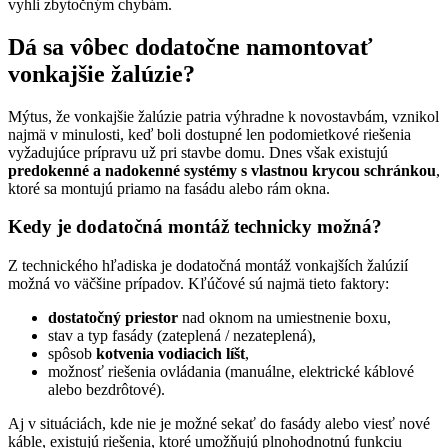
vyhli zbytočným chybám.
Dá sa vôbec dodatočne namontovať
vonkajšie žalúzie?
Mýtus, že vonkajšie žalúzie patria výhradne k novostavbám, vznikol
najmä v minulosti, keď boli dostupné len podomietkové riešenia
vyžadujúce prípravu už pri stavbe domu. Dnes však existujú
predokenné a nadokenné systémy s vlastnou krycou schránkou
,
ktoré sa montujú priamo na fasádu alebo rám okna.
Kedy je dodatočná montáž technicky možná?
Z technického hľadiska je dodatočná montáž vonkajších žalúzií
možná vo väčšine prípadov. Kľúčové sú najmä tieto faktory:
dostatočný priestor
nad oknom na umiestnenie boxu,
stav a typ fasády (zateplená / nezateplená),
spôsob
kotvenia vodiacich líšt
,
možnosť riešenia ovládania (manuálne, elektrické káblové
alebo bezdrôtové).
Aj v situáciách, kde nie je možné sekať do fasády alebo viesť nové
káble, existujú riešenia, ktoré umožňujú plnohodnotnú funkciu