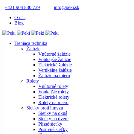
+421 904 830 739
info@peki.sk
O nás
Blog
Tieniaca technika
Žalúzie
Vnútorné žalúzie
Vonkajšie žalúzie
Elektrické žalúzie
Vertikálne žalúzie
Žalúzie na mieru
Rolety
Vnútorné rolety
Vonkajšie rolety
Elektrické rolety
Rolety na mieru
Sieťky proti hmyzu
Sieťky na okná
Sieťky na dvere
Plissé sieťky
Posuvné sieťky