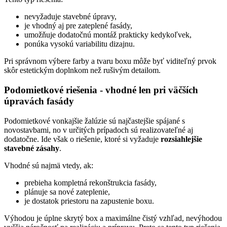
nevyžaduje stavebné úpravy,
je vhodný aj pre zateplené fasády,
umožňuje dodatočnú montáž prakticky kedykoľvek,
ponúka vysokú variabilitu dizajnu.
Pri správnom výbere farby a tvaru boxu môže byť viditeľný prvok
skôr estetickým doplnkom než rušivým detailom.
Podomietkové riešenia - vhodné len pri väčších
úpravách fasády
Podomietkové vonkajšie žalúzie sú najčastejšie spájané s
novostavbami, no v určitých prípadoch sú realizovateľné aj
dodatočne. Ide však o riešenie, ktoré si vyžaduje
rozsiahlejšie
stavebné zásahy
.
Vhodné sú najmä vtedy, ak:
prebieha kompletná rekonštrukcia fasády,
plánuje sa nové zateplenie,
je dostatok priestoru na zapustenie boxu.
Výhodou je úplne skrytý box a maximálne čistý vzhľad, nevýhodou