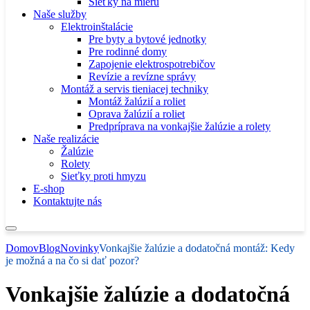
Sieťky na mieru
Naše služby
Elektroinštalácie
Pre byty a bytové jednotky
Pre rodinné domy
Zapojenie elektrospotrebičov
Revízie a revízne správy
Montáž a servis tieniacej techniky
Montáž žalúzií a roliet
Oprava žalúzií a roliet
Predpríprava na vonkajšie žalúzie a rolety
Naše realizácie
Žalúzie
Rolety
Sieťky proti hmyzu
E-shop
Kontaktujte nás
Domov
Blog
Novinky
Vonkajšie žalúzie a dodatočná montáž: Kedy
je možná a na čo si dať pozor?
Vonkajšie žalúzie a dodatočná