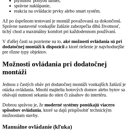
plynulosť pohybu lamiel,
správne naklápanie,
reakcia na ovládacie prvky alebo smart systém.
Až po úspešnom testovaní je montáž považovaná za dokončenú.
Správne nastavené vonkajšie žalúzie zabezpečia dlhú životnosť,
tichý chod a maximálny komfort pri každodennom používaní.
V ďalšej časti sa pozrieme na to,
aké možnosti ovládania sú pri
dodatočnej montáži k dispozícii
a ktoré riešenie je najvhodnejšie
pre rôzne typy objektov.
Možnosti ovládania pri dodatočnej
montáži
Jednou z častých obáv pri dodatočnej montáži vonkajších žalúzií je
otázka ovládania. Mnohí majitelia hotových domov alebo bytov sa
obávajú nutnosti sekania do stien či zásahov do interiéru.
Dobrou správou je, že
moderné systémy ponúkajú viacero
spôsobov ovládania
, ktoré sa dajú prispôsobiť technickým
možnostiam stavby.
Manuálne ovládanie (kľuka)