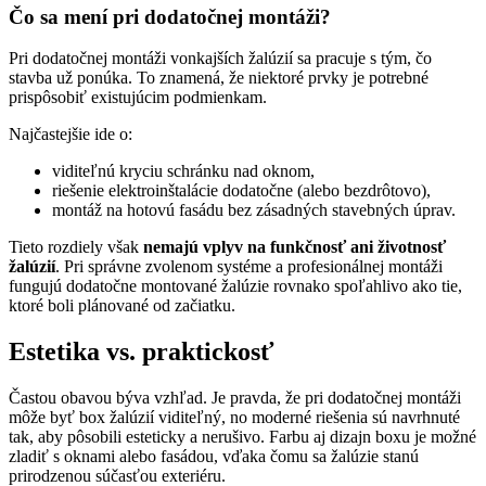
Čo sa mení pri dodatočnej montáži?
Pri dodatočnej montáži vonkajších žalúzií sa pracuje s tým, čo
stavba už ponúka. To znamená, že niektoré prvky je potrebné
prispôsobiť existujúcim podmienkam.
Najčastejšie ide o:
viditeľnú kryciu schránku nad oknom,
riešenie elektroinštalácie dodatočne (alebo bezdrôtovo),
montáž na hotovú fasádu bez zásadných stavebných úprav.
Tieto rozdiely však
nemajú vplyv na funkčnosť ani životnosť
žalúzií
. Pri správne zvolenom systéme a profesionálnej montáži
fungujú dodatočne montované žalúzie rovnako spoľahlivo ako tie,
ktoré boli plánované od začiatku.
Estetika vs. praktickosť
Častou obavou býva vzhľad. Je pravda, že pri dodatočnej montáži
môže byť box žalúzií viditeľný, no moderné riešenia sú navrhnuté
tak, aby pôsobili esteticky a nerušivo. Farbu aj dizajn boxu je možné
zladiť s oknami alebo fasádou, vďaka čomu sa žalúzie stanú
prirodzenou súčasťou exteriéru.