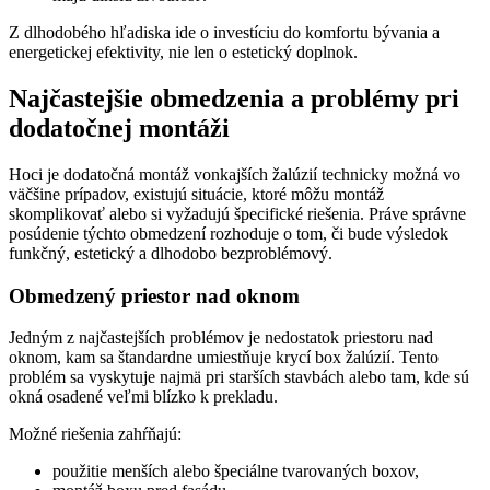
Z dlhodobého hľadiska ide o investíciu do komfortu bývania a
energetickej efektivity, nie len o estetický doplnok.
Najčastejšie obmedzenia a problémy pri
dodatočnej montáži
Hoci je dodatočná montáž vonkajších žalúzií technicky možná vo
väčšine prípadov, existujú situácie, ktoré môžu montáž
skomplikovať alebo si vyžadujú špecifické riešenia. Práve správne
posúdenie týchto obmedzení rozhoduje o tom, či bude výsledok
funkčný, estetický a dlhodobo bezproblémový.
Obmedzený priestor nad oknom
Jedným z najčastejších problémov je nedostatok priestoru nad
oknom, kam sa štandardne umiestňuje krycí box žalúzií. Tento
problém sa vyskytuje najmä pri starších stavbách alebo tam, kde sú
okná osadené veľmi blízko k prekladu.
Možné riešenia zahŕňajú:
použitie menších alebo špeciálne tvarovaných boxov,