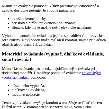
Manuálne ovládanie pomocou kľuky predstavuje jednoduché a
cenovo dostupné riešenie. Je vhodné najmä pre:
menšie okenné plochy,
priestory s nižšou frekvenciou používania,
situácie, kde nie je možné riešiť elektrické napájanie.
Výhodou manuálneho ovládania je jeho spoľahlivosť a nezávislosť
od elektriny. Nevýhodou môže byť nižší komfort, najmä pri väčších
oknách alebo viacerých žalúziách.
Motorické ovládanie (vypínač, diaľkové ovládanie,
smart riešenia)
Motorické ovládanie patrí medzi najobľúbenejšie riešenia pri
dodatočnej montáži. Umožňuje pohodlné ovládanie
elektrických
vonkajších žalúzií
pomocou:
nástenného vypínača,
diaľkového ovládača,
mobilnej aplikácie.
Tento typ ovládania zvyšuje komfort a umožňuje ovládať viacero
žalúzií naraz. V kombinácii so senzormi slnka, vetra alebo