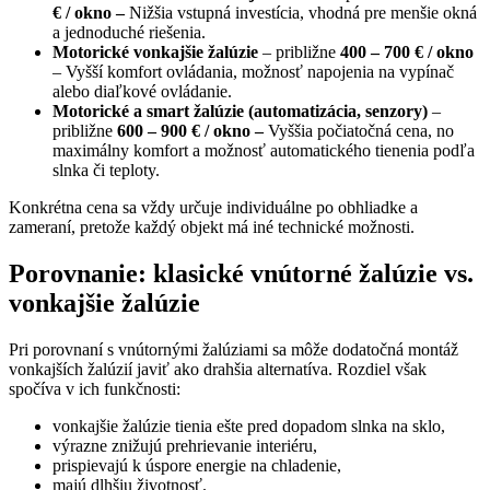
€ / okno –
Nižšia vstupná investícia, vhodná pre menšie okná
a jednoduché riešenia.
Motorické vonkajšie žalúzie
– približne
400 – 700 € / okno
– Vyšší komfort ovládania, možnosť napojenia na vypínač
alebo diaľkové ovládanie.
Motorické a smart žalúzie (automatizácia, senzory)
–
približne
600 – 900 € / okno –
Vyššia počiatočná cena, no
maximálny komfort a možnosť automatického tienenia podľa
slnka či teploty.
Konkrétna cena sa vždy určuje individuálne po obhliadke a
zameraní, pretože každý objekt má iné technické možnosti.
Porovnanie: klasické vnútorné žalúzie vs.
vonkajšie žalúzie
Pri porovnaní s vnútornými žalúziami sa môže dodatočná montáž
vonkajších žalúzií javiť ako drahšia alternatíva. Rozdiel však
spočíva v ich funkčnosti:
vonkajšie žalúzie tienia ešte pred dopadom slnka na sklo,
výrazne znižujú prehrievanie interiéru,
prispievajú k úspore energie na chladenie,
majú dlhšiu životnosť.