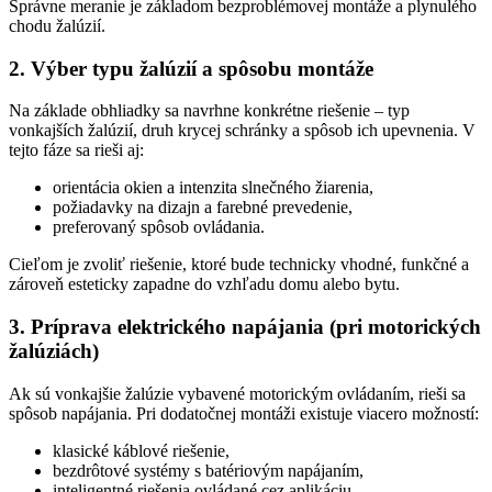
Správne meranie je základom bezproblémovej montáže a plynulého
chodu žalúzií.
2. Výber typu žalúzií a spôsobu montáže
Na základe obhliadky sa navrhne konkrétne riešenie – typ
vonkajších žalúzií, druh krycej schránky a spôsob ich upevnenia. V
tejto fáze sa rieši aj:
orientácia okien a intenzita slnečného žiarenia,
požiadavky na dizajn a farebné prevedenie,
preferovaný spôsob ovládania.
Cieľom je zvoliť riešenie, ktoré bude technicky vhodné, funkčné a
zároveň esteticky zapadne do vzhľadu domu alebo bytu.
3. Príprava elektrického napájania (pri motorických
žalúziách)
Ak sú vonkajšie žalúzie vybavené motorickým ovládaním, rieši sa
spôsob napájania. Pri dodatočnej montáži existuje viacero možností:
klasické káblové riešenie,
bezdrôtové systémy s batériovým napájaním,
inteligentné riešenia ovládané cez aplikáciu.