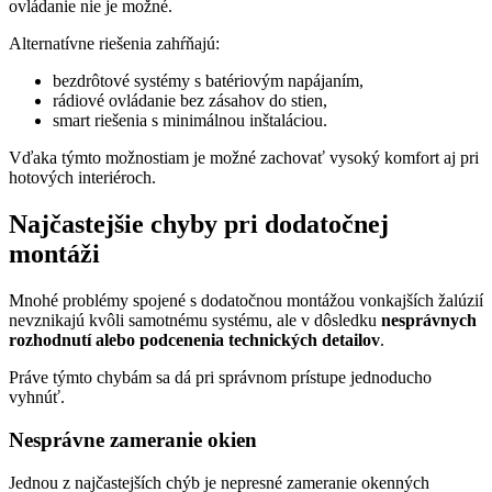
ovládanie nie je možné.
Alternatívne riešenia zahŕňajú:
bezdrôtové systémy s batériovým napájaním,
rádiové ovládanie bez zásahov do stien,
smart riešenia s minimálnou inštaláciou.
Vďaka týmto možnostiam je možné zachovať vysoký komfort aj pri
hotových interiéroch.
Najčastejšie chyby pri dodatočnej
montáži
Mnohé problémy spojené s dodatočnou montážou vonkajších žalúzií
nevznikajú kvôli samotnému systému, ale v dôsledku
nesprávnych
rozhodnutí alebo podcenenia technických detailov
.
Práve týmto chybám sa dá pri správnom prístupe jednoducho
vyhnúť.
Nesprávne zameranie okien
Jednou z najčastejších chýb je nepresné zameranie okenných