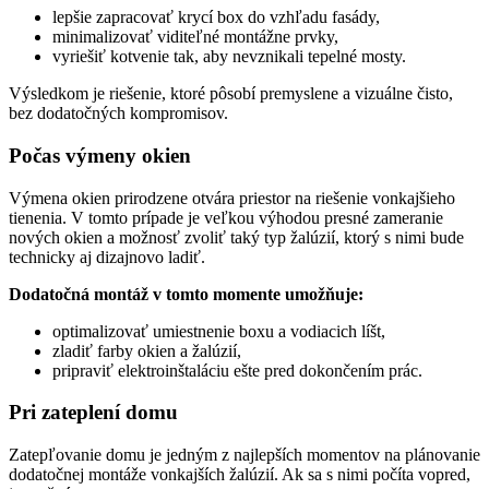
lepšie zapracovať krycí box do vzhľadu fasády,
minimalizovať viditeľné montážne prvky,
vyriešiť kotvenie tak, aby nevznikali tepelné mosty.
Výsledkom je riešenie, ktoré pôsobí premyslene a vizuálne čisto,
bez dodatočných kompromisov.
Počas výmeny okien
Výmena okien prirodzene otvára priestor na riešenie vonkajšieho
tienenia. V tomto prípade je veľkou výhodou presné zameranie
nových okien a možnosť zvoliť taký typ žalúzií, ktorý s nimi bude
technicky aj dizajnovo ladiť.
Dodatočná montáž v tomto momente umožňuje:
optimalizovať umiestnenie boxu a vodiacich líšt,
zladiť farby okien a žalúzií,
pripraviť elektroinštaláciu ešte pred dokončením prác.
Pri zateplení domu
Zatepľovanie domu je jedným z najlepších momentov na plánovanie
dodatočnej montáže vonkajších žalúzií. Ak sa s nimi počíta vopred,