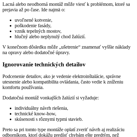
Lacná alebo neodborná montáž môže viesť k problémom, ktoré sa
prejavia až po čase. Ide najmä o:
uvoľnené kotvenie,
poškodenie fasády,
vznik tepelných mostov,
hlučný alebo neplynulý chod žalúzií.
V konečnom dôsledku môže „ušetrenie“ znamenať vyššie náklady
na opravy alebo dodatočné úpravy.
Ignorovanie technických detailov
Podcenenie detailov, ako je vedenie elektroinštalácie, správne
utesnenie alebo kompatibilita ovládania, často vedie k zníženiu
komfortu používania.
Dodatočná montáž vonkajších žalúzií si vyžaduje:
individuálny návrh riešenia,
technické know-how,
skúsenosti s rôznymi typmi stavieb.
Preto sa pri tomto type montáže oplatí zveriť návrh aj realizáciu
odborníkom, ktorí dokážu predísť chybám ešte predtým, než