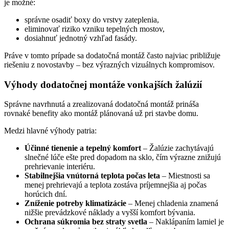
je možné:
správne osadiť boxy do vrstvy zateplenia,
eliminovať riziko vzniku tepelných mostov,
dosiahnuť jednotný vzhľad fasády.
Práve v tomto prípade sa dodatočná montáž často najviac približuje
riešeniu z novostavby – bez výrazných vizuálnych kompromisov.
Výhody dodatočnej montáže vonkajších žalúzií
Správne navrhnutá a zrealizovaná dodatočná montáž prináša
rovnaké benefity ako montáž plánovaná už pri stavbe domu.
Medzi hlavné výhody patria:
Účinné tienenie a tepelný komfort
– Žalúzie zachytávajú
slnečné lúče ešte pred dopadom na sklo, čím výrazne znižujú
prehrievanie interiéru.
Stabilnejšia vnútorná teplota počas leta
– Miestnosti sa
menej prehrievajú a teplota zostáva príjemnejšia aj počas
horúcich dní.
Zníženie potreby klimatizácie
– Menej chladenia znamená
nižšie prevádzkové náklady a vyšší komfort bývania.
Ochrana súkromia bez straty svetla
– Naklápaním lamiel je