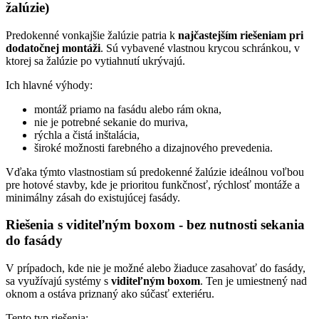
žalúzie)
Predokenné vonkajšie žalúzie patria k
najčastejším riešeniam pri
dodatočnej montáži
. Sú vybavené vlastnou krycou schránkou, v
ktorej sa žalúzie po vytiahnutí ukrývajú.
Ich hlavné výhody:
montáž priamo na fasádu alebo rám okna,
nie je potrebné sekanie do muriva,
rýchla a čistá inštalácia,
široké možnosti farebného a dizajnového prevedenia.
Vďaka týmto vlastnostiam sú predokenné žalúzie ideálnou voľbou
pre hotové stavby, kde je prioritou funkčnosť, rýchlosť montáže a
minimálny zásah do existujúcej fasády.
Riešenia s viditeľným boxom - bez nutnosti sekania
do fasády
V prípadoch, kde nie je možné alebo žiaduce zasahovať do fasády,
sa využívajú systémy s
viditeľným boxom
. Ten je umiestnený nad
oknom a ostáva priznaný ako súčasť exteriéru.
Tento typ riešenia: