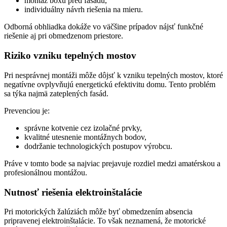
montáž boxu pred fasádu,
individuálny návrh riešenia na mieru.
Odborná obhliadka dokáže vo väčšine prípadov nájsť funkčné
riešenie aj pri obmedzenom priestore.
Riziko vzniku tepelných mostov
Pri nesprávnej montáži môže dôjsť k vzniku tepelných mostov, ktoré
negatívne ovplyvňujú energetickú efektivitu domu. Tento problém
sa týka najmä zateplených fasád.
Prevenciou je:
správne kotvenie cez izolačné prvky,
kvalitné utesnenie montážnych bodov,
dodržanie technologických postupov výrobcu.
Práve v tomto bode sa najviac prejavuje rozdiel medzi amatérskou a
profesionálnou montážou.
Nutnosť riešenia elektroinštalácie
Pri motorických žalúziách môže byť obmedzením absencia
pripravenej elektroinštalácie. To však neznamená, že motorické