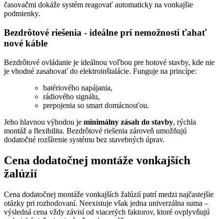
časovačmi dokáže systém reagovať automaticky na vonkajšie
podmienky.
Bezdrôtové riešenia - ideálne pri nemožnosti ťahať
nové káble
Bezdrôtové ovládanie je ideálnou voľbou pre hotové stavby, kde nie
je vhodné zasahovať do elektroinštalácie. Funguje na princípe:
batériového napájania,
rádiového signálu,
prepojenia so smart domácnosťou.
Jeho hlavnou výhodou je
minimálny zásah do stavby
, rýchla
montáž a flexibilita. Bezdrôtové riešenia zároveň umožňujú
dodatočné rozšírenie systému bez stavebných úprav.
Cena dodatočnej montáže vonkajších
žalúzií
Cena dodatočnej montáže vonkajších žalúzií patrí medzi najčastejšie
otázky pri rozhodovaní. Neexistuje však jedna univerzálna suma –
výsledná cena vždy závisí od viacerých faktorov, ktoré ovplyvňujú