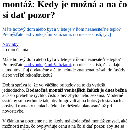
montáž: Kedy je možná a na čo
si dať pozor?
Máte hotový dom alebo byt a v lete je v ňom neznesiteľne teplo?
Premýšľate nad vonkajšími žalúziami, no nie ste si istí, […]
Novinky
25 min čítania
Máte hotový dom alebo byt a v lete je v ňom neznesiteľne teplo?
Premýšľate
nad vonkajšími žalúziami
, no nie ste si istí, či sa dajú
namontovať aj dodatočne a či to nebude znamenať zásah do fasády
alebo veľkú rekonštrukciu?
Dobrá správa je, že vo väčšine prípadov sa to dá vyriešiť
jednoducho.
Dodatočná montáž vonkajších žalúzií je dnes bežná
a často prebehne rýchlo, čisto a bez zbytočného sekania. Moderné
systémy sú navrhnuté tak, aby fungovali aj na hotových stavbách a
poskytli rovnaký tieniaci efekt ako riešenia plánované už pri
novostavbe.
V článku sa pozrieme na to, kedy má dodatočná montáž zmysel, aké
možnosti máte, čo ovplyvňuje cenu a na čo si dať pozor, aby ste sa