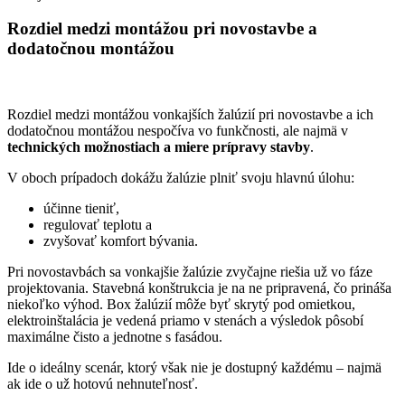
Rozdiel medzi montážou pri novostavbe a
dodatočnou montážou
Rozdiel medzi montážou vonkajších žalúzií pri novostavbe a ich
dodatočnou montážou nespočíva vo funkčnosti, ale najmä v
technických možnostiach a miere prípravy stavby
.
V oboch prípadoch dokážu žalúzie plniť svoju hlavnú úlohu:
účinne tieniť,
regulovať teplotu a
zvyšovať komfort bývania.
Pri novostavbách sa vonkajšie žalúzie zvyčajne riešia už vo fáze
projektovania. Stavebná konštrukcia je na ne pripravená, čo prináša
niekoľko výhod. Box žalúzií môže byť skrytý pod omietkou,
elektroinštalácia je vedená priamo v stenách a výsledok pôsobí
maximálne čisto a jednotne s fasádou.
Ide o ideálny scenár, ktorý však nie je dostupný každému – najmä
ak ide o už hotovú nehnuteľnosť.