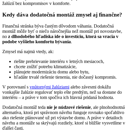
žalúzií bez kompromisov v komforte.
Kedy dáva dodatočná montáž zmysel aj finančne?
Finančná stránka býva častým dôvodom váhania. Dodatočná
montáž môže byť o niečo náročnejšia než montáž pri novostavbe,
no
z dlhodobého hľadiska ide o investíciu, ktorá sa vracia v
podobe vyššieho komfortu bývania
.
Zmysel má najmä vtedy, ak:
riešite prehrievanie interiéru v letných mesiacoch,
chcete znížiť potrebu klimatizácie,
plánujete modernizáciu domu alebo bytu,
hľadáte trvalé riešenie tienenia, nie dočasný kompromis.
V porovnaní s
vnútornými žalúziami
alebo závesmi dokážu
vonkajšie žalúzie regulovať teplo ešte predtým, než sa dostane do
interiéru – a práve v tom spočíva ich hlavná pridaná hodnota.
Dodatočná montáž teda
nie je núdzové riešenie
, ale plnohodnotná
alternatíva, ktorá pri správnom návrhu funguje rovnako spoľahlivo
ako riešenie plánované už pri výstavbe domu. A práve v detailoch
návrhu a montáže sa skrývajú rozdiely, ktoré si bližšie vysvetlíme v
ďalšej časti.