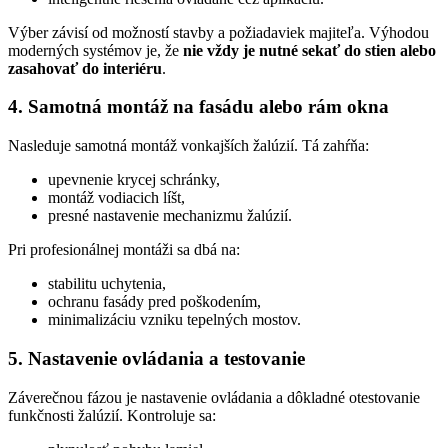
Výber závisí od možností stavby a požiadaviek majiteľa. Výhodou
moderných systémov je, že
nie vždy je nutné sekať do stien alebo
zasahovať do interiéru
.
4. Samotná montáž na fasádu alebo rám okna
Nasleduje samotná montáž vonkajších žalúzií. Tá zahŕňa:
upevnenie krycej schránky,
montáž vodiacich líšt,
presné nastavenie mechanizmu žalúzií.
Pri profesionálnej montáži sa dbá na:
stabilitu uchytenia,
ochranu fasády pred poškodením,
minimalizáciu vzniku tepelných mostov.
5. Nastavenie ovládania a testovanie
Záverečnou fázou je nastavenie ovládania a dôkladné otestovanie
funkčnosti žalúzií. Kontroluje sa: