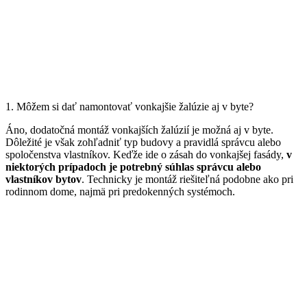
1. Môžem si dať namontovať vonkajšie žalúzie aj v byte?
Áno, dodatočná montáž vonkajších žalúzií je možná aj v byte.
Dôležité je však zohľadniť typ budovy a pravidlá správcu alebo
spoločenstva vlastníkov. Keďže ide o zásah do vonkajšej fasády,
v
niektorých prípadoch je potrebný súhlas správcu alebo
vlastníkov bytov
. Technicky je montáž riešiteľná podobne ako pri
rodinnom dome, najmä pri predokenných systémoch.