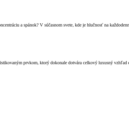
koncentráciu a spánok? V súčasnom svete, kde je hlučnosť na každode
sofistikovaným prvkom, ktorý dokonale dotvára celkový luxusný vzhľad