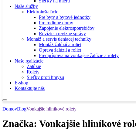
Sieťky na mieru
Naše služby
Elektroinštalácie
Pre byty a bytové jednotky
Pre rodinné domy
Zapojenie elektrospotrebičov
Revízie a revízne správy
Montáž a servis tieniacej techniky
Montáž žalúzií a roliet
Oprava žalúzií a roliet
Predpríprava na vonkajšie žalúzie a rolety
Naše realizácie
Žalúzie
Rolety
Sieťky proti hmyzu
E-shop
Kontaktujte nás
Domov
Blog
Vonkajšie hliníkové rolety
Značka:
Vonkajšie hliníkové rol