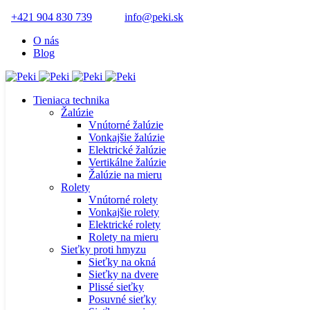
+421 904 830 739
info@peki.sk
O nás
Blog
Tieniaca technika
Žalúzie
Vnútorné žalúzie
Vonkajšie žalúzie
Elektrické žalúzie
Vertikálne žalúzie
Žalúzie na mieru
Rolety
Vnútorné rolety
Vonkajšie rolety
Elektrické rolety
Rolety na mieru
Sieťky proti hmyzu
Sieťky na okná
Sieťky na dvere
Plissé sieťky
Posuvné sieťky