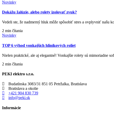
Novinky
Dokážu žalúzie, alebo rolety izolovať zvuk?
Vedeli ste, že nadmerný hluk môže spôsobiť stres a ovplyvniť našu 
2 min čítania
Novinky
TOP 6 výhod vonkajších hliníkových roliet
Nielen praktické, ale aj elegantné! Vonkajšie rolety sú mimoriadne 
2 min čítania
PEKI elektro s.r.o.
Budatínska 3083/31 851 05 Petržalka, Bratislava
Bratislava a okolie
+421 904 830 739
info@peki.sk
Informácie